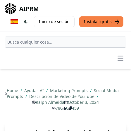
AIPRM
Inicio de sesión
Instalar gratis
Open
Home
/
Ayudas AI
/
Marketing Prompts
/
Social Media
Prompts
/
Descripción de Video de YouTube
/
Ralph Almeida
October 3, 2024
780
0
459