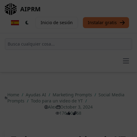
AIPRM
Inicio de sesión
Instalar gratis
Open
Home
/
Ayudas AI
/
Marketing Prompts
/
Social Media
Prompts
/
Todo para un video de YT
/
Alex
October 3, 2024
176
0
68