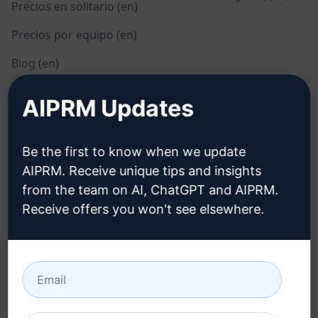
Precios en solitario (en)
Precios por equipo (en)
Blog (en)
AIPRM Updates
LEGAL
DESCARGAR
Política de privacidad
Cómo instalar
Be the first to know when we update
(en)
AIPRM. Receive unique tips and insights
Google Chrome
from the team on AI, ChatGPT and AIPRM.
Política de uso aceptable
Microsoft Edge
(en)
Receive offers you won't see elsewhere.
Condiciones de uso (en)
Términos de las
extensiones del
navegador (en)