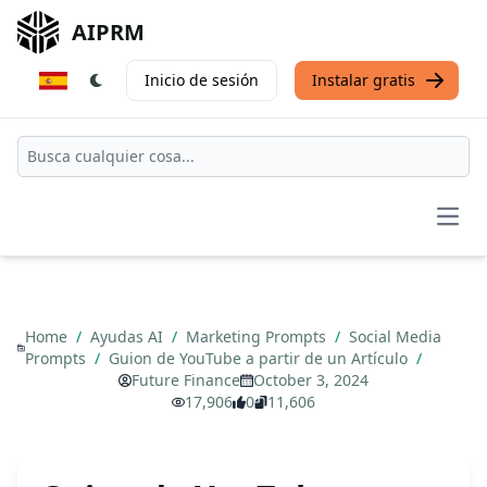
AIPRM
Inicio de sesión
Instalar gratis
Open
Home
/
Ayudas AI
/
Marketing Prompts
/
Social Media
Prompts
/
Guion de YouTube a partir de un Artículo
/
Future Finance
October 3, 2024
17,906
0
11,606