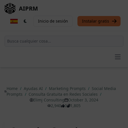
AIPRM
Inicio de sesión
Instalar gratis
Open
Home
/
Ayudas AI
/
Marketing Prompts
/
Social Media
Prompts
/
Consulta Gratuita en Redes Sociales
/
Elimj Consulting
October 3, 2024
2,940
0
1,805