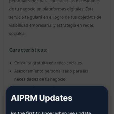
personalizados para satisfacer las necesidades
de tu negocio en plataformas digitales. Este
servicio te guiará en el logro de tus objetivos de
visibilidad empresarial y estrategia en redes
sociales.
Características:
Consulta gratuita en redes sociales
Asesoramiento personalizado para las
necesidades de tu negocio
Orientación sobre cómo alcanzar tus metas de
visibilidad empresarial
AIPRM Updates
Estrategias específicas para mejorar tu
presencia en redes sociales
Be the first to know when we update