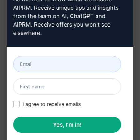
AIPRM. Receive unique tips and insights
Beneficios:
from the team on AI, ChatGPT and
AIPRM. Receive offers you won't see
Obtén consejos profesionales sin costo
elsewhere.
Aprovecha la experiencia para optimizar tu
estrategia digital
Mejora la visibilidad de tu negocio en las redes
sociales
Incrementa tu presencia y alcance en
plataformas digitales
Haz clic en el botón "¡Pruébalo en ChatGPT!" para
I agree to receive emails
descubrir cómo esta consulta gratuita en redes
sociales puede impulsar el éxito de tu negocio en
Yes, I'm in!
línea.