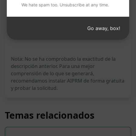
We hate spam too. Unsubscribe at any time.
Prueba en Claude
Prueba en ChatGPT
Estadísticas Prompt
Go away, box!
2,940
0
1,805
Nota: No se ha comprobado la exactitud de la
descripción anterior. Para una mejor
comprensión de lo que se generará,
recomendamos instalar AIPRM de forma gratuita
y probar la solicitud.
Temas relacionados