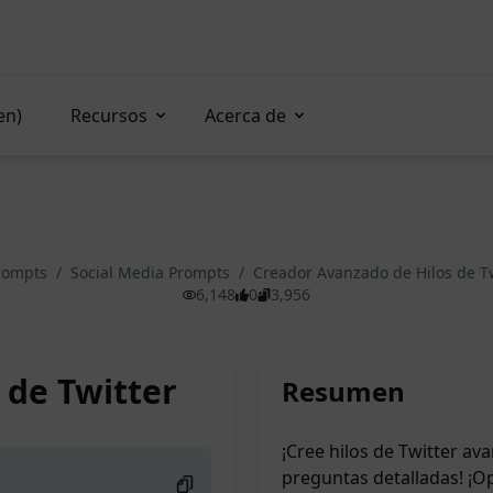
en)
Recursos
Acerca de
rompts
/
Social Media Prompts
/
Creador Avanzado de Hilos de T
6,148
0
3,956
 de Twitter
Resumen
¡Cree hilos de Twitter a
preguntas detalladas! ¡O