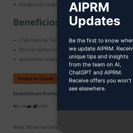
AIPRM
Integración avanzada con ChatGPT 4.0 para respu
Updates
Beneficios:
Crea hilos de Twitter impactantes y de alta calidad
Be the first to know whe
we update AIPRM. Recei
Ahorra tiempo en la planificación y redacción de 
unique tips and insights
Aprovecha respuestas perspicaces para aumentar t
from the team on AI,
ChatGPT and AIPRM.
Prueba en Claude
Prueba en ChatGPT
Receive offers you won't
see elsewhere.
Estadísticas Prompt
6,148
0
3,956
Nota: No se ha comprobado la exactitud de la descr