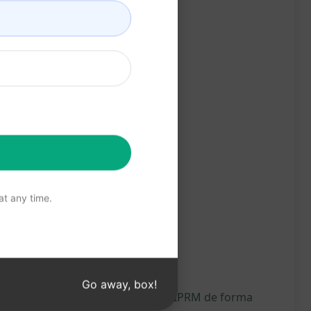
t any time.
Go away, box!
generará, recomendamos instalar AIPRM de forma