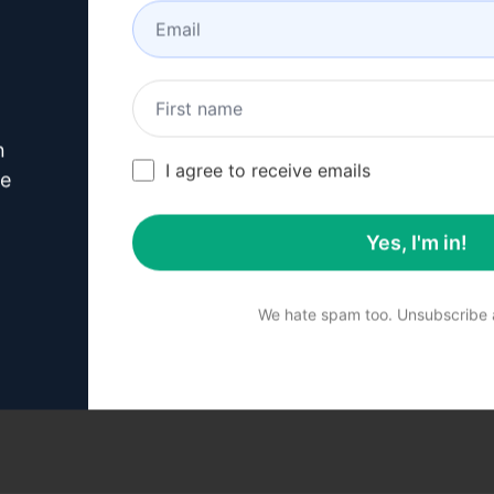
estas mejoradas
n
I agree to receive emails
ve
contenido
u influencia en la plataforma
Yes, I'm in!
We hate spam too. Unsubscribe a
ipción anterior. Para una mejor comprensión de lo que se 