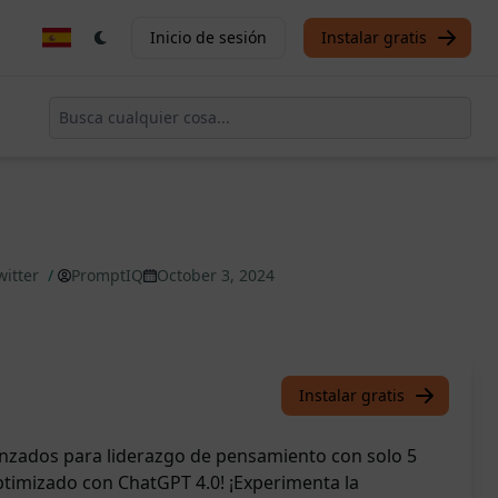
Inicio de sesión
Instalar gratis
witter
/
PromptIQ
October 3, 2024
Instalar gratis
vanzados para liderazgo de pensamiento con solo 5
ptimizado con ChatGPT 4.0! ¡Experimenta la