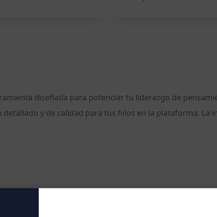
amienta diseñada para potenciar tu liderazgo de pensamiento
detallado y de calidad para tus hilos en la plataforma. La
go de pensamiento
n detallada