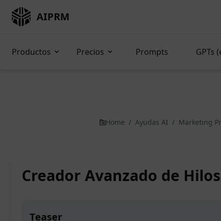
AIPRM
Productos
Precios
Prompts
GPTs (
Home
/
Ayudas AI
/
Marketing P
Creador Avanzado de Hilos
Teaser