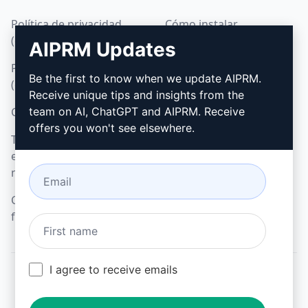
Política de privacidad
Cómo instalar
(en)
AIPRM Updates
Google Chrome
Política de uso aceptable
Microsoft Edge
Be the first to know when we update AIPRM.
(en)
Receive unique tips and insights from the
Condiciones de uso (en)
team on AI, ChatGPT and AIPRM. Receive
offers you won't see elsewhere.
Términos de las
extensiones del
navegador (en)
Condiciones de
facturación (en)
I agree to receive emails
© 2026
All logos, trademarks, and registered trademarks are the