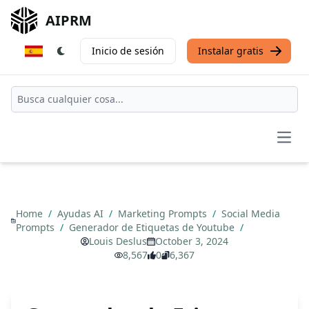
AIPRM
Inicio de sesión
Instalar gratis
Open
Home
/
Ayudas AI
/
Marketing Prompts
/
Social Media
Prompts
/
Generador de Etiquetas de Youtube
/
Louis Deslus
October 3, 2024
8,567
0
6,367