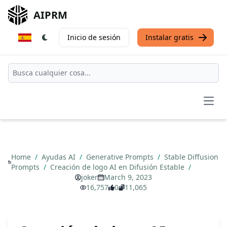
AIPRM
Inicio de sesión
Instalar gratis
Open
Home
/
Ayudas AI
/
Generative Prompts
/
Stable Diffusion
Prompts
/
Creación de logo AI en Difusión Estable
/
joker
March 9, 2023
16,757
0
11,065