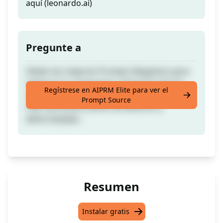
aquí (leonardo.ai)
Pregunte a
Obtén los mejores Prompts Negativos para
mejorar tus creaciones y obras de arte en
Regístrese en AIPRM Elite para ver el
LeonardoAI (leonardo.ai), haciéndolas aún
Prompt Source
más hermosas y libres de defectos y
deformidades.
Resumen
Instalar gratis