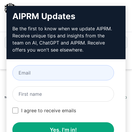
AIPRM
AIPRM Updates
Inicio de sesión
Instalar gratis
Be the first to know when we update AIPRM.
Receive unique tips and insights from the
team on AI, ChatGPT and AIPRM. Receive
offers you won't see elsewhere.
Open
Home
/
Ayudas AI
/
DevOps Prompts
/
Configuration
Management Prompts
/
Preguntas de expertos sobre Gitlab
/
AIPRM
June 13, 2023
I agree to receive emails
548
0
371
Yes, I'm in!