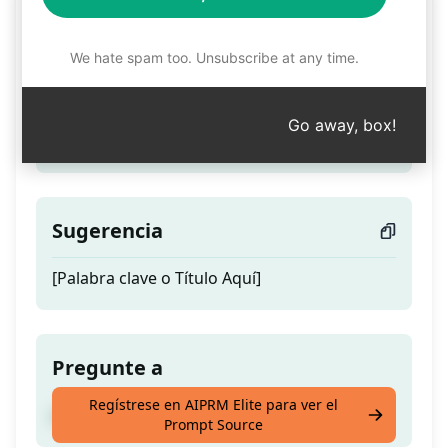
Crear Listados en un Clic
We hate spam too. Unsubscribe at any time.
Teaser
Go away, box!
¡Crea listados fácilmente con solo un clic!
Sugerencia
[Palabra clave o Título Aquí]
Pregunte a
Regístrese en AIPRM Elite para ver el
¡Crea listados fácilmente con solo un clic!
Prompt Source