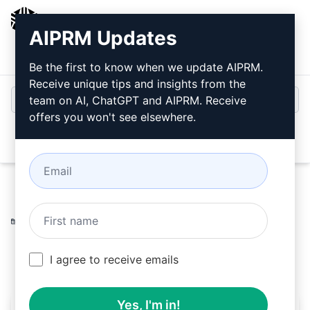
AIPRM
AIPRM Updates
Inicio de sesión
Instalar gratis
Be the first to know when we update AIPRM.
Receive unique tips and insights from the
team on AI, ChatGPT and AIPRM. Receive
offers you won't see elsewhere.
Open
Home
/
Ayudas AI
/
Copywriting Prompts
/
Writing
Prompts
/
Crear Listados en un Clic
/
Singapore Listicles
February 25, 2024
98
0
49
I agree to receive emails
Yes, I'm in!