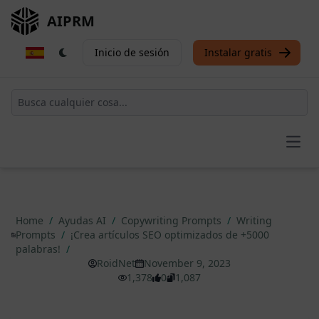
AIPRM
Inicio de sesión
Instalar gratis
Open
Home
/
Ayudas AI
/
Copywriting Prompts
/
Writing
Prompts
/
¡Crea artículos SEO optimizados de +5000
palabras!
/
RoidNet
November 9, 2023
1,378
0
1,087