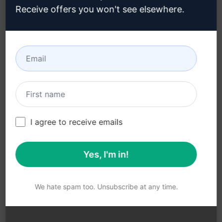
Microsoft Edge
(en)
Receive offers you won't see elsewhere.
Condiciones de uso (en)
Términos de las
extensiones del
navegador (en)
Condiciones de
facturación (en)
I agree to receive emails
Yes, I'm in!
© 2026
All logos, trademarks, and registered trademarks are the
property of their respective owners.
AIPRM and other related brand names are registered
We hate spam too. Unsubscribe at any time.
trademarks and are protected by international trademark
laws.
Registered trademarks include USPTO 97778465, 97866052