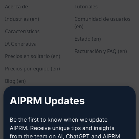
Acerca de
Tutoriales
Industrias (en)
Comunidad de usuarios
(en)
Características
Estado (en)
IA Generativa
Facturación y FAQ (en)
Precios en solitario (en)
Precios por equipo (en)
Blog (en)
AIPRM Updates
LEGAL
DESCARGAR
Política de privacidad
Cómo instalar
Be the first to know when we update
(en)
AIPRM. Receive unique tips and insights
Google Chrome
from the team on AI, ChatGPT and AIPRM.
Política de uso aceptable