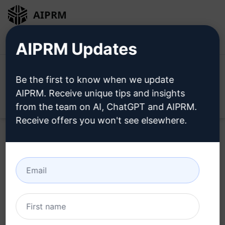
AIPRM
Inicio de sesión
Instalar gratis
AIPRM Updates
Be the first to know when we update
AIPRM. Receive unique tips and insights
Open
from the team on AI, ChatGPT and AIPRM.
Receive offers you won't see elsewhere.
Home
/
Ayudas AI
/
Copywriting Prompts
/
Writing
Prompts
/
Escritor de artículos con palabras clave
/
tutan tutu
July 16, 2023
2,405
0
1,979