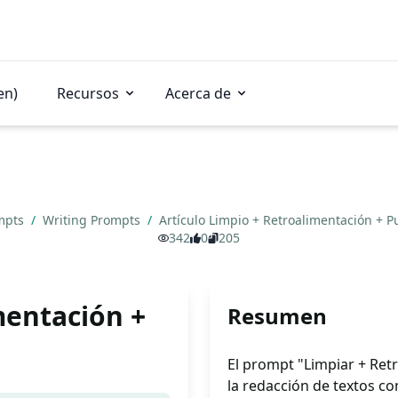
en)
Recursos
Acerca de
mpts
/
Writing Prompts
/
Artículo Limpio + Retroalimentación + 
342
0
205
mentación +
Resumen
El prompt "Limpiar + Ret
la redacción de textos co