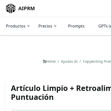
AIPRM
Productos
Precios
Prompts
GPTs (
Home
/
Ayudas AI
/
Copywriting Pro
Artículo Limpio + Retroali
Puntuación