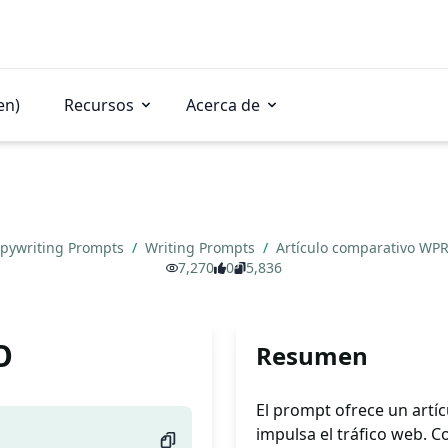
en)
Recursos
Acerca de
pywriting Prompts
/
Writing Prompts
/
Artículo comparativo W
7,270
0
5,836
O
Resumen
El prompt ofrece un artí
impulsa el tráfico web. C