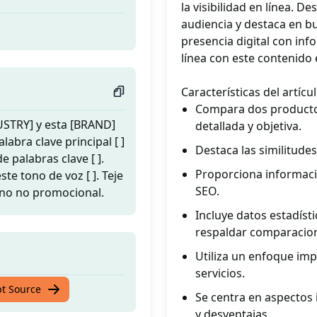
la visibilidad en línea. D
audiencia y destaca en b
presencia digital con inf
línea con este contenido 
Características del artíc
Compara dos productos
USTRY] y esta [BRAND]
detallada y objetiva.
abra clave principal [ ]
Destaca las similitude
e palabras clave [ ].
Proporciona informació
ste tono de voz [ ]. Teje
SEO.
tono no promocional.
Incluye datos estadíst
respaldar comparacio
Utiliza un enfoque imp
servicios.
pt Source
Se centra en aspectos
y desventajas.