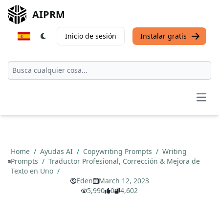
AIPRM
Inicio de sesión
Instalar gratis
Open
Home
/
Ayudas AI
/
Copywriting Prompts
/
Writing
Prompts
/
Traductor Profesional, Corrección & Mejora de
Texto en Uno
/
Eden
March 12, 2023
5,990
0
4,602