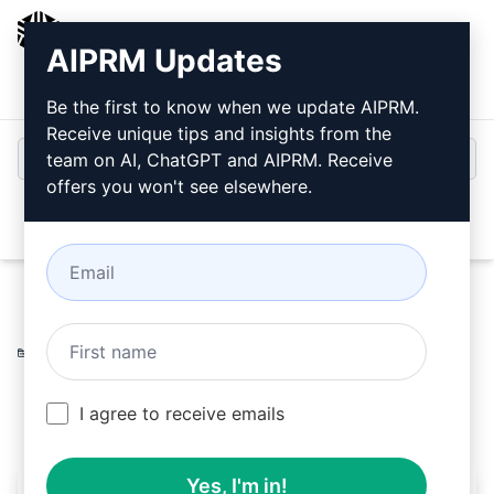
AIPRM
AIPRM Updates
Inicio de sesión
Instalar gratis
Be the first to know when we update AIPRM.
Receive unique tips and insights from the
team on AI, ChatGPT and AIPRM. Receive
offers you won't see elsewhere.
Open
Home
/
Ayudas AI
/
Copywriting Prompts
/
Writing
Prompts
/
Descubre información clave
/
rofi
March 10, 2023
19
0
8
I agree to receive emails
Yes, I'm in!