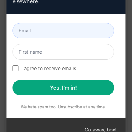
elsewhere.
Genera un capítulo de fanfiction de 500 a 1500
palabras.
Crea una historia única y emocionante para
tus personajes favoritos.
Permite explorar diferentes tramas y
escenarios en cada capítulo.
Ayuda a desarrollar habilidades de escritura
I agree to receive emails
creativa.
Proporciona inspiración para los aficionados a
Yes, I'm in!
la escritura de fanfiction.
We hate spam too. Unsubscribe at any time.
Beneficios:
Amplía la creatividad al crear nuevas historias
Go away, box!