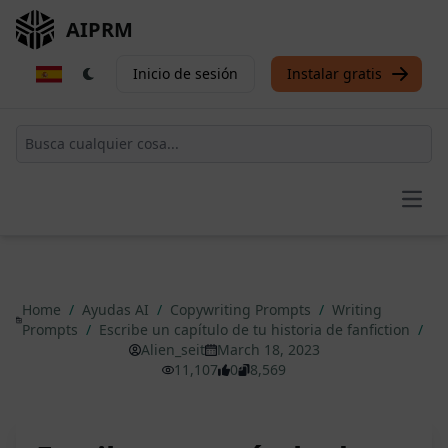
AIPRM
Inicio de sesión
Instalar gratis
Open
Home
/
Ayudas AI
/
Copywriting Prompts
/
Writing
Prompts
/
Escribe un capítulo de tu historia de fanfiction
/
Alien_seit
March 18, 2023
11,107
0
8,569