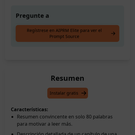
Pregunte a
Escribe un capítulo de 500-1500 palabras en
Regístrese en AIPRM Elite para ver el
Prompt Source
tu historia de fanfiction
Resumen
Instalar gratis
Características:
Resumen convincente en solo 80 palabras
para motivar a leer más.
Descripción detallada de un capítulo de una