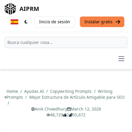
AIPRM
Inicio de sesión
Instalar gratis
Open
Home
/
Ayudas AI
/
Copywriting Prompts
/
Writing
Prompts
/
Mejor Estructura de Artículo Amigable para SEO
/
Anik Chowdhury
March 12, 2026
48,729
2
35,672