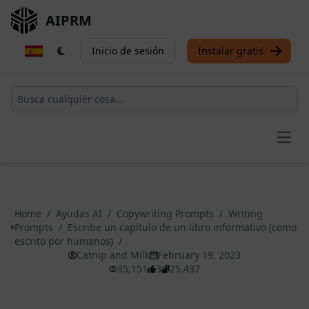
AIPRM
Inicio de sesión
Instalar gratis
Open
Home
/
Ayudas AI
/
Copywriting Prompts
/
Writing
Prompts
/
Escribe un capítulo de un libro informativo (como
escrito por humanos)
/
Catnip and Milk
February 19, 2023
35,151
3
25,437