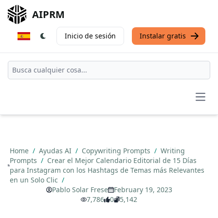
AIPRM
Inicio de sesión
Instalar gratis
Open
Home
/
Ayudas AI
/
Copywriting Prompts
/
Writing
Prompts
/
Crear el Mejor Calendario Editorial de 15 Días
para Instagram con los Hashtags de Temas más Relevantes
en un Solo Clic
/
Pablo Solar Frese
February 19, 2023
7,786
0
5,142