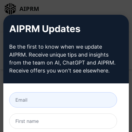
AIPRM
Inicio de sesión
Instalar gratis
AIPRM Updates
Be the first to know when we update
AIPRM. Receive unique tips and insights
Open
from the team on AI, ChatGPT and AIPRM.
Receive offers you won't see elsewhere.
Home
/
Ayudas AI
/
Copywriting Prompts
/
Writing
Prompts
/
Intenta pasar la prueba de detección de
herramientas de IA
/
Anshul Mathur
March 20, 2023
349,769
25
219,111