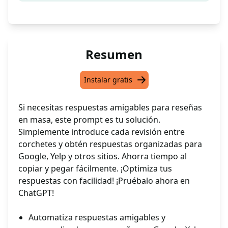
Resumen
Instalar gratis
Si necesitas respuestas amigables para reseñas
en masa, este prompt es tu solución.
Simplemente introduce cada revisión entre
corchetes y obtén respuestas organizadas para
Google, Yelp y otros sitios. Ahorra tiempo al
copiar y pegar fácilmente. ¡Optimiza tus
respuestas con facilidad! ¡Pruébalo ahora en
ChatGPT!
Automatiza respuestas amigables y