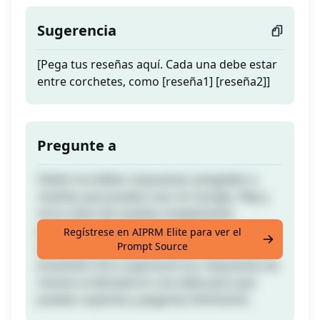
Sugerencia
[Pega tus reseñas aquí. Cada una debe estar
entre corchetes, como [reseña1] [reseña2]]
Pregunte a
Obtén increíbles respuestas amigables a
reseñas que puedes usar en Google, Yelp y
otros sitios de reseñas simplemente
pegando cada una en el siguiente cuadro
Regístrese en AIPRM Elite para ver el
Prompt Source
entre corchetes, como [reseña1] [reseña2]
[reseña3]. Esto organizará tus respuestas de
manera ordenada en una tabla para que
puedas copiarlas y pegarlas fácilmente.