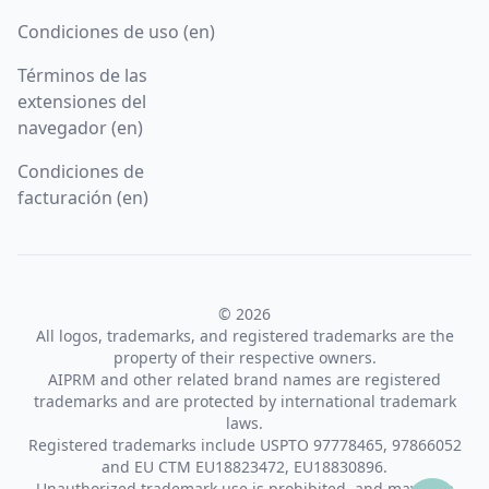
Condiciones de uso (en)
Términos de las
extensiones del
navegador (en)
Condiciones de
facturación (en)
© 2026
All logos, trademarks, and registered trademarks are the
property of their respective owners.
AIPRM and other related brand names are registered
trademarks and are protected by international trademark
laws.
Registered trademarks include USPTO 97778465, 97866052
and EU CTM EU18823472, EU18830896.
Unauthorized trademark use is prohibited, and may be a