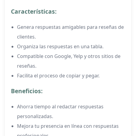
Características:
Genera respuestas amigables para reseñas de
clientes.
Organiza las respuestas en una tabla.
Compatible con Google, Yelp y otros sitios de
reseñas.
Facilita el proceso de copiar y pegar.
Beneficios:
Ahorra tiempo al redactar respuestas
personalizadas.
Mejora tu presencia en línea con respuestas
profesionales.