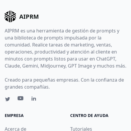
AIPRM
AIPRM es una herramienta de gestión de prompts y
una biblioteca de prompts impulsada por la
comunidad. Realice tareas de marketing, ventas,
operaciones, productividad y atención al cliente en
minutos con prompts listos para usar en ChatGPT,
Claude, Gemini, Midjourney, GPT Image y muchos más.
Creado para pequeñas empresas. Con la confianza de
grandes compañías.
EMPRESA
CENTRO DE AYUDA
Acerca de
Tutoriales