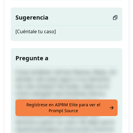
Sugerencia
[Cuéntale tu caso]
Pregunte a
Frases de Better Call Saul: Buenas, Malas, ¿Tú
decides? ¿No estás seguro si tus derechos
han sido violados? No dudes, habla con el
icónico abogado Saul Goodman ahora y
obtén la justicia que mereces. Con su
Regístrese en AIPRM Elite para ver el
experiencia y conocimiento, Saul ha ayudado
Prompt Source
a numerosos clientes a defender sus
derechos y ganar sus casos. No dejes que la
injusticia prevalezca, toma acción y busca la