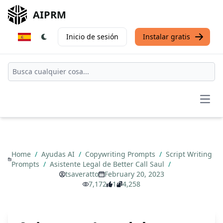
AIPRM
Inicio de sesión
Instalar gratis
Open
Home
/
Ayudas AI
/
Copywriting Prompts
/
Script Writing
Prompts
/
Asistente Legal de Better Call Saul
/
tsaveratto
February 20, 2023
7,172
1
4,258