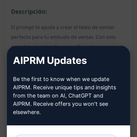
Descripción:
El prompt te ayuda a crear el texto de ventas
perfecto para tu embudo de ventas. Con solo
completar los detalles específicos de tu producto
o servicio, obtendrás un copy persuasivo y
AIPRM Updates
efectivo diseñado para atraer a tus clientes
potenciales y aumentar tus conversiones.
Be the first to know when we update
AIPRM. Receive unique tips and insights
Características:
from the team on AI, ChatGPT and
AIPRM. Receive offers you won't see
Genera un texto de ventas personalizado para
elsewhere.
tu embudo de ventas
Crea un copy atractivo y convincente para tus
productos o servicios