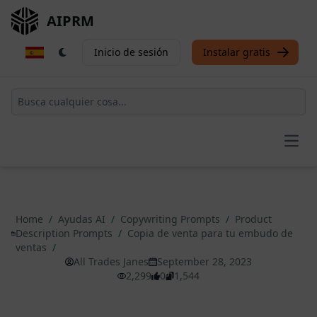
AIPRM
Inicio de sesión
Instalar gratis
Open
Home
/
Ayudas AI
/
Copywriting Prompts
/
Product
Description Prompts
/
Copia de venta para tu embudo de
ventas
/
All Trades Janes
September 28, 2023
2,299
0
1,544