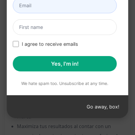
Ayuda a captar la atención de tus clientes
potenciales desde el primer contacto
Optimiza tus conversiones y aumenta tus
ventas con un mensaje efectivo y persuasivo
I agree to receive emails
Beneficios:
Ahorra tiempo al no tener que redactar desde
Yes, I'm in!
cero el texto de ventas
Aumenta la efectividad de tu embudo de
We hate spam too. Unsubscribe at any time.
ventas con un copy diseñado para convertir
Mejora la comunicación con tus clientes
Go away, box!
potenciales y aumenta la confianza en tu
marca
Maximiza tus resultados al contar con un