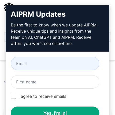
AIPRM
AIPRM Updates
Inicio de sesión
Instalar gratis
Be the first to know when we update AIPRM.
Receive unique tips and insights from the
team on AI, ChatGPT and AIPRM. Receive
offers you won't see elsewhere.
Open
Home
/
Ayudas AI
/
Copywriting Prompts
/
Marketing
Prompts
/
Reseñas de Productos de Shopify v1.1
/
Thales Miguel
July 1, 2023
2,159
0
1,343
I agree to receive emails
Yes, I'm in!