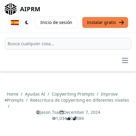
AIPRM
Inicio de sesión
Instalar gratis
Open
Home
/
Ayudas AI
/
Copywriting Prompts
/
Improve
Prompts
/
Reescritura de copywriting en diferentes niveles
/
Jason Tsai
December 7, 2024
1,034
0
584