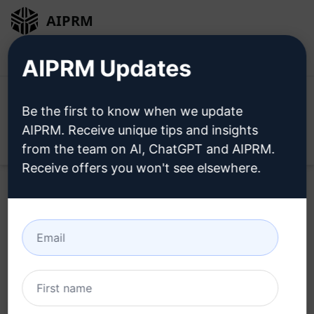
AIPRM
Inicio de sesión
Instalar gratis
AIPRM Updates
Be the first to know when we update
AIPRM. Receive unique tips and insights
Open
from the team on AI, ChatGPT and AIPRM.
Receive offers you won't see elsewhere.
Home
/
Ayudas AI
/
Copywriting Prompts
/
Games
Prompts
/
Crea tu propio juego de rol de mesa
/
Alex
May 26, 2023
512
0
208