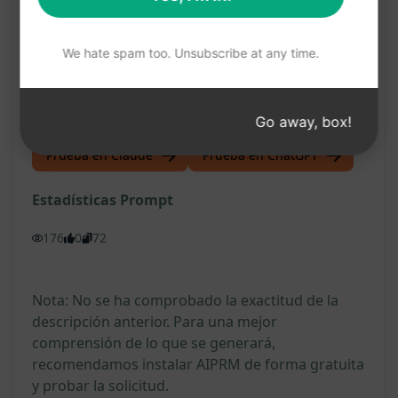
y amplía tus conocimientos artísticos con este
prompt de ChatGPT! ¡Haz clic en el botón para
We hate spam too. Unsubscribe at any time.
probarlo en ChatGPT y sumérgete en la belleza y
la creatividad de la pintura impresionista!
Go away, box!
Prueba en Claude
Prueba en ChatGPT
Estadísticas Prompt
176
0
72
Nota: No se ha comprobado la exactitud de la
descripción anterior. Para una mejor
comprensión de lo que se generará,
recomendamos instalar AIPRM de forma gratuita
y probar la solicitud.