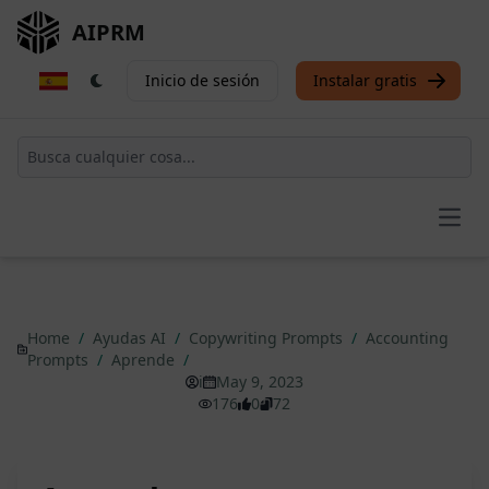
AIPRM
Inicio de sesión
Instalar gratis
Open
Home
/
Ayudas AI
/
Copywriting Prompts
/
Accounting
Prompts
/
Aprende
/
i
May 9, 2023
176
0
72