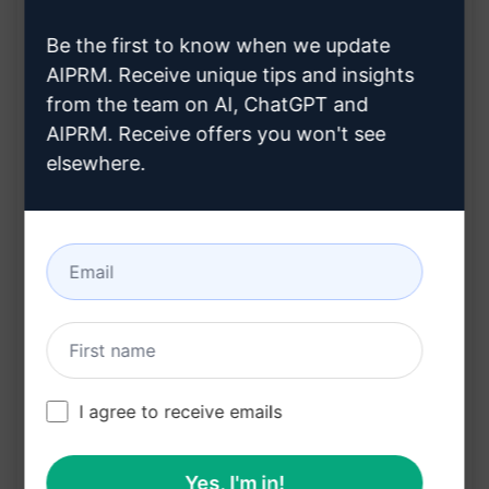
conocimiento sobre el impresionismo.
Be the first to know when we update
Beneficios:
AIPRM. Receive unique tips and insights
from the team on AI, ChatGPT and
Aprender sobre el impresionismo de manera
AIPRM. Receive offers you won't see
interactiva y educativa.
elsewhere.
Obtener una comprensión más profunda de la
historia del arte y sus diferentes corrientes.
Explorar ejemplos concretos que ilustran las
características distintivas del impresionismo.
Acceder a información detallada de forma
rápida y sencilla.
Disfrutar de una experiencia de aprendizaje
I agree to receive emails
enriquecedora y personalizada.
¡Explora el mundo fascinante del impresionismo
Yes, I'm in!