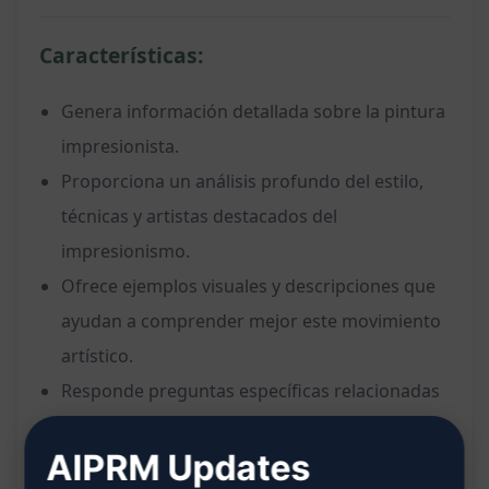
Características:
Genera información detallada sobre la pintura
impresionista.
Proporciona un análisis profundo del estilo,
técnicas y artistas destacados del
impresionismo.
Ofrece ejemplos visuales y descripciones que
ayudan a comprender mejor este movimiento
artístico.
Responde preguntas específicas relacionadas
con la pintura impresionista.
AIPRM Updates
Sugiere recursos adicionales para ampliar el