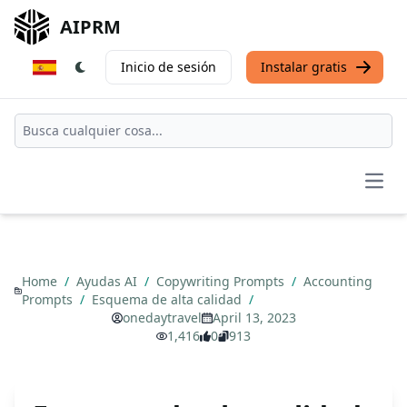
AIPRM
Inicio de sesión
Instalar gratis
Open
Home
/
Ayudas AI
/
Copywriting Prompts
/
Accounting
Prompts
/
Esquema de alta calidad
/
onedaytravel
April 13, 2023
1,416
0
913