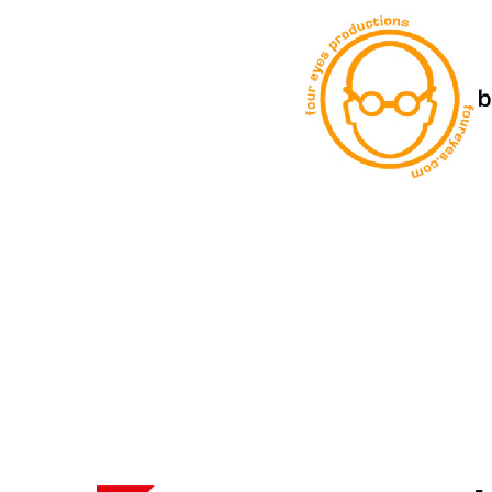
Computer Woche
Upwork
DE
View Media Link 1