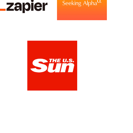
DE
The US Sun
ink 1
View Media Link 1