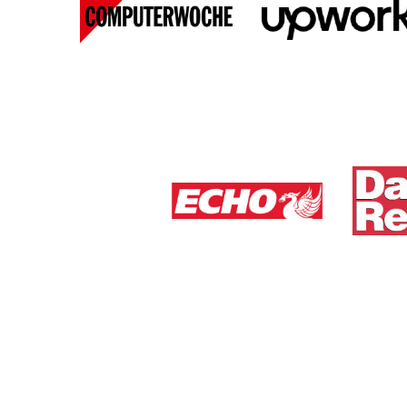
View Media Link 1
Liverpool Echo UK
Dail
View Media Link 1
View 