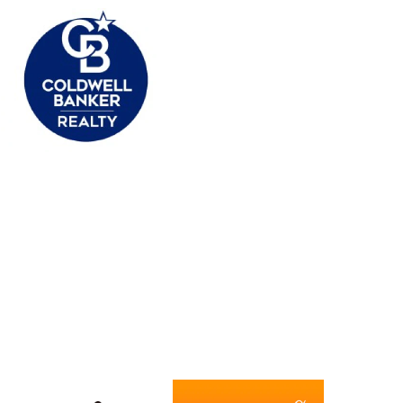
Zapier
Seeking Alpha
View Media Link 1
View Media Link 1