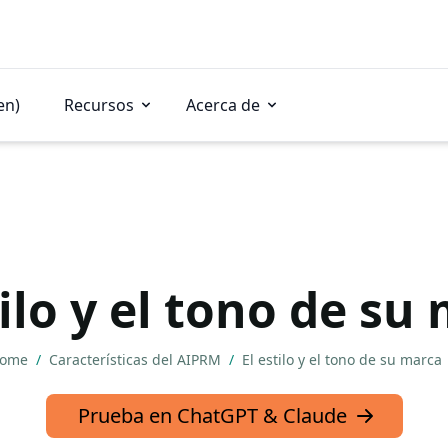
en)
Recursos
Acerca de
tilo y el tono de su
ome
/
Características del AIPRM
/
El estilo y el tono de su marca
Prueba en ChatGPT & Claude