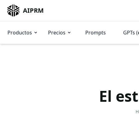
AIPRM
Productos
Precios
Prompts
GPTs (
El es
H