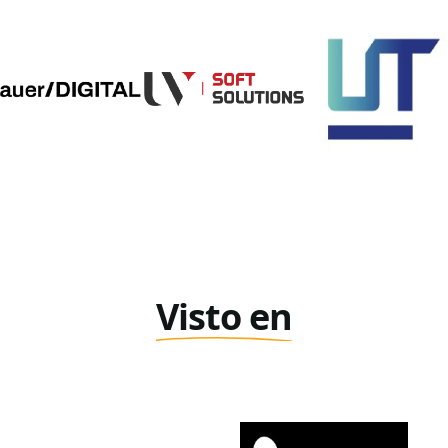
Visto en
Forbes
MSN
View Media Link 1
View Media Link 1