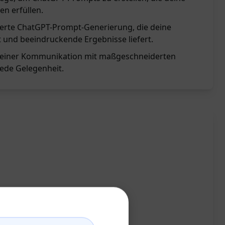
n erfüllen.
sierte ChatGPT-Prompt-Generierung, die deine
t und beeindruckende Ergebnisse liefert.
z deiner Kommunikation mit maßgeschneiderten
ede Gelegenheit.