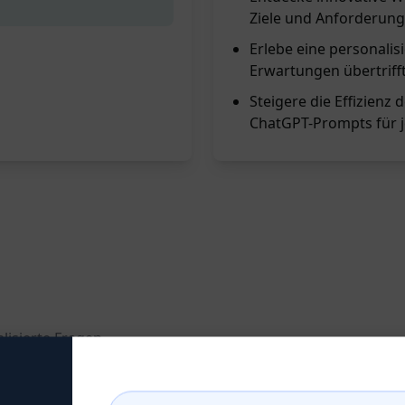
Ziele und Anforderunge
Erlebe eine personali
Erwartungen übertriff
Steigere die Effizien
ChatGPT-Prompts für j
lisierte Fragen
rompts