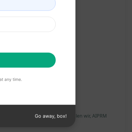
t any time.
tehen, was generiert wird, empfehlen wir, AIPRM
Go away, box!