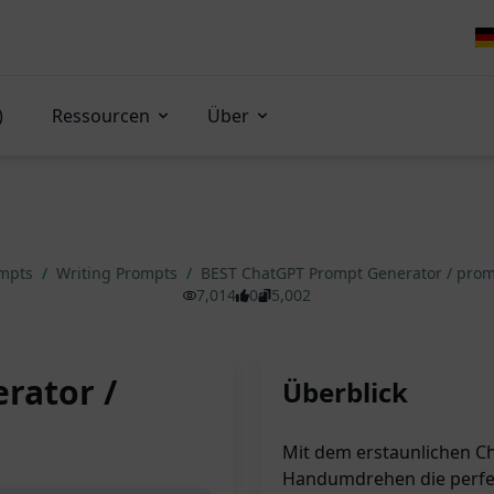
)
Ressourcen
Über
ompts
/
Writing Prompts
/
BEST ChatGPT Prompt Generator / pro
7,014
0
5,002
rator /
Überblick
Mit dem erstaunlichen C
Handumdrehen die perfek