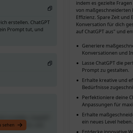
indem es gezielte Fragen 
von maßgeschneiderten P
Effizienz. Spare Zeit un
ch erstellen. ChatGPT
Konversation für dich ges
ein Prompt tut, und
auf ChatGPT aus" und en
Generiere maßgeschne
Konversationen und In
Lasse ChatGPT die perf
Prompt zu gestalten.
Erhalte kreative und e
Bedürfnisse zugeschni
Perfektioniere deine 
Anpassungen für maxima
Erhalte maßgeschneid
ch erstellen. ChatGPT
ein neues Level heben.
ein Prompt tut, und
u sehen
Entdecke innovative W