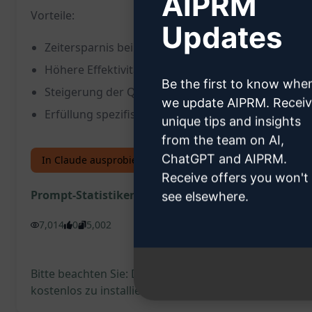
AIPRM
Vorteile:
Updates
Zeitersparnis bei der Erstellung von Prompts
Höhere Effektivität der ChatGPT-Interaktionen
Be the first to know whe
Steigerung der Qualität deiner ChatGPT-Prompts
we update AIPRM. Recei
Erfüllung spezifischer Anforderungen mit maßge
unique tips and insights
from the team on AI,
ChatGPT and AIPRM.
In Claude ausprobieren
In ChatGPT ausprobieren
Receive offers you won't
Prompt-Statistiken
see elsewhere.
7,014
0
5,002
Bitte beachten Sie: Die vorstehende Beschreibung wur
kostenlos zu installieren und den Prompt auszuprobi