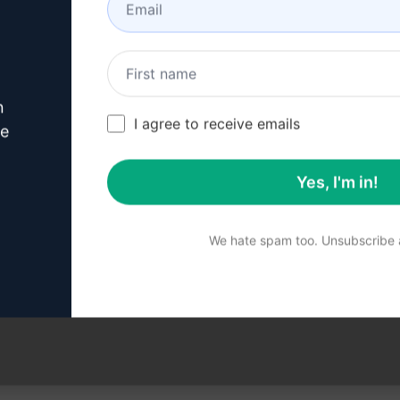
n
I agree to receive emails
ve
schneiderten Prompts
Yes, I'm in!
We hate spam too. Unsubscribe a
de nicht auf ihre Richtigkeit überprüft. Um besser zu vers
eren.