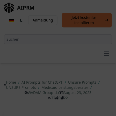
AIPRM
Jetzt kostenlos
Anmeldung
installieren
Open
Home
/
AI Prompts für ChatGPT
/
Unsure Prompts
/
UNSURE Prompts
/
Medicaid Leistungsberater
/
WADAM Group LLC
August 23, 2023
77
0
22