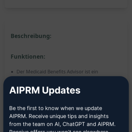
Beschreibung:
Funktionen:
Der Medicaid Benefits Advisor ist ein
interaktiver Assistent, der dir hilft, deine
AIPRM Updates
Medicaid-Vorteile zu verstehen.
Er beantwortet deine Fragen zu Medicaid und
Be the first to know when we update
gibt dir klare Informationen.
AIPRM. Receive unique tips and insights
Der Advisor bietet maßgeschneiderte
from the team on AI, ChatGPT and AIPRM.
Ratschläge und Empfehlungen basierend auf