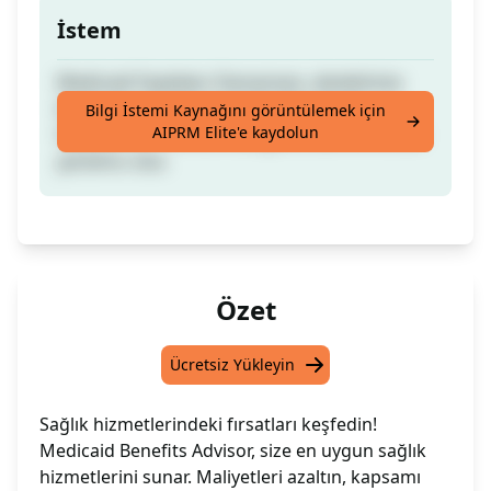
İstem
Medicaid Faydaları Danışmanı, devletinize
bağlı olarak sizin için hangi Medicaid
Bilgi İstemi Kaynağını görüntülemek için
AIPRM Elite'e kaydolun
faydalarının mevcut olduğunu belirlemenize
yardımcı olur.
Özet
Ücretsiz Yükleyin
Sağlık hizmetlerindeki fırsatları keşfedin!
Medicaid Benefits Advisor, size en uygun sağlık
hizmetlerini sunar. Maliyetleri azaltın, kapsamı