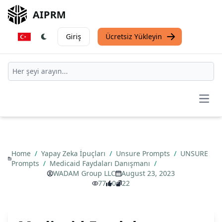
AIPRM
Giriş
Ücretsiz Yükleyin
Open
Home
/
Yapay Zeka İpuçları
/
Unsure Prompts
/
UNSURE
Prompts
/
Medicaid Faydaları Danışmanı
/
WADAM Group LLC
August 23, 2023
77
0
22