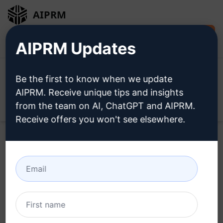
AIPRM
Jetzt kostenlos
Anmeldung
AIPRM Updates
installieren
Be the first to know when we update
AIPRM. Receive unique tips and insights
from the team on AI, ChatGPT and AIPRM.
Open
Receive offers you won't see elsewhere.
Home
/
AI Prompts für ChatGPT
/
Unsure Prompts
/
UNSURE Prompts
/
Innovative Einblicke
/
Dániel
March 20, 2023
510
0
304