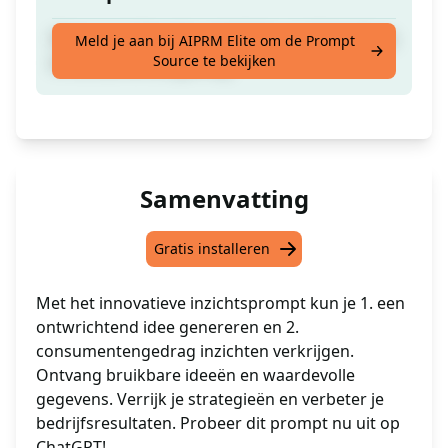
Ontvang 1. Een disruptief idee en 2. Inzichten
Meld je aan bij AIPRM Elite om de Prompt
Source te bekijken
in consumentengedrag
Samenvatting
Gratis installeren
Met het innovatieve inzichtsprompt kun je 1. een
ontwrichtend idee genereren en 2.
consumentengedrag inzichten verkrijgen.
Ontvang bruikbare ideeën en waardevolle
gegevens. Verrijk je strategieën en verbeter je
bedrijfsresultaten. Probeer dit prompt nu uit op
ChatGPT!