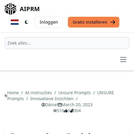
AIPRM
Inloggen
Gratis installeren
Open
Home
/
AI-instructies
/
Unsure Prompts
/
UNSURE
Prompts
/
Innovatieve Inzichten
/
Dániel
March 20, 2023
510
0
304