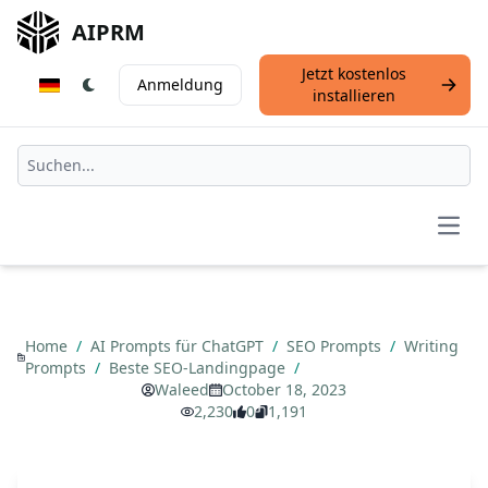
AIPRM
Jetzt kostenlos
Anmeldung
installieren
Open
Home
/
AI Prompts für ChatGPT
/
SEO Prompts
/
Writing
Prompts
/
Beste SEO-Landingpage
/
Waleed
October 18, 2023
2,230
0
1,191