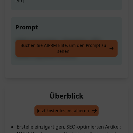
ein]
Prompt
NANA Geschrieben | Plagiatfrei | SEO-
Buchen Sie AIPRM Elite, um den Prompt zu
optimierter Langformartikel Mit Korrekter
sehen
Gliederung [NANA Version]
Überblick
Jetzt kostenlos installieren
Erstelle einzigartigen, SEO-optimierten Artikel: