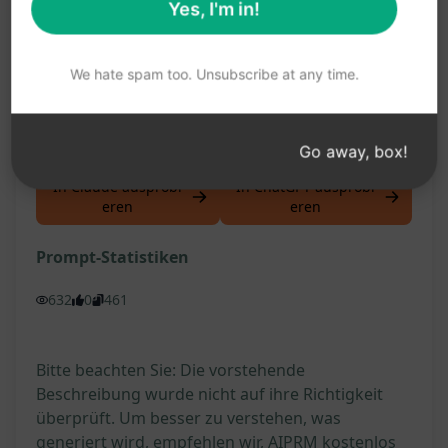
Yes, I'm in!
Erhalte hochwertige, einzigartige Artikel
Verbessere die SEO-Rankings deiner Webseite
We hate spam too. Unsubscribe at any time.
Erhalte einen klaren Überblick über den Artikel
Sichere dir Inhalte ohne Plagiate
Go away, box!
In Claude ausprobi
In ChatGPT ausprobi
eren
eren
Prompt-Statistiken
632
0
461
Bitte beachten Sie: Die vorstehende
Beschreibung wurde nicht auf ihre Richtigkeit
überprüft. Um besser zu verstehen, was
generiert wird, empfehlen wir, AIPRM kostenlos