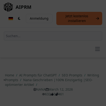
AIPRM
Jetzt kostenlos
Anmeldung
installieren
Open
Home
/
AI Prompts für ChatGPT
/
SEO Prompts
/
Writing
Prompts
/
Nana Geschrieben |100% Einzigartig |SEO-
optimierter Artikel
/
NANA
March 12, 2026
632
0
461