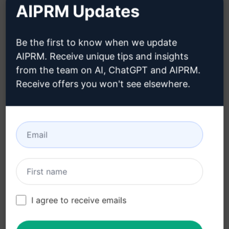
AIPRM Updates
Beschreibung:
Be the first to know when we update
Funktionen:
AIPRM. Receive unique tips and insights
from the team on AI, ChatGPT and AIPRM.
Erstellt ein einzigartiges, SEO-optimiertes
Receive offers you won't see elsewhere.
Langform-Artikel
Verwendet die NANA Version für einzigartigen
Inhalt
Bietet einen klaren und strukturierten
Artikelumriss
Garantiert Plagiatfreiheit für hochwertigen
Inhalt
I agree to receive emails
Vorteile: