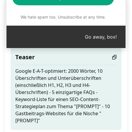
Wie von Menschen
We hate spam too. Unsubscribe at any time.
geschrieben: 100% SEO-
optimiert inklusive FAQs
Go away, box!
Teaser
Google E-A-T-optimiert: 2000 Wörter, 10
Überschriften und Unterüberschriften
(einschließlich H1, H2, H3 und H4-
Überschriften) - 5 einzigartige FAQs -
Keyword-Liste für einen SEO-Content-
Strategieplan zum Thema "[PROMPT]" - 10
Gastbeitrags-Websites für die Nische "
[PROMPT]"