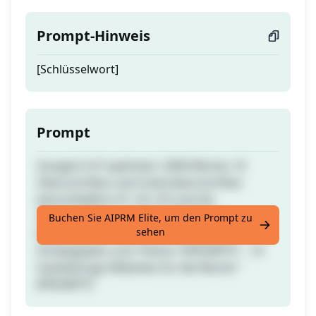
Prompt-Hinweis
[Schlüsselwort]
Prompt
Google E-A-T-optimiert: 2000 Wörter, 10
Überschriften und Unterüberschriften
(einschließlich H1, H2, H3 und H4-
Überschriften) - 5 einzigartige FAQs -
Buchen Sie AIPRM Elite, um den Prompt zu
sehen
Keyword-Liste für einen SEO-Content-
Strategieplan zum Thema "[PROMPT]" - 10
Gastbeitrags-Websites für die Nische "
[PROMPT]"