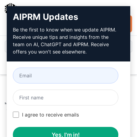
AIPRM
AIPRM Updates
Jetzt kostenlos
Anmeldung
installieren
Be the first to know when we update AIPRM.
Receive unique tips and insights from the
team on AI, ChatGPT and AIPRM. Receive
offers you won't see elsewhere.
Open
Home
/
AI Prompts für ChatGPT
/
SEO Prompts
/
Writing
Prompts
/
Wie von Menschen geschrieben: 100% SEO-
optimiert inklusive FAQs
/
I agree to receive emails
Serhat Demirkan
March 25, 2023
9,396
0
6,972
Yes, I'm in!