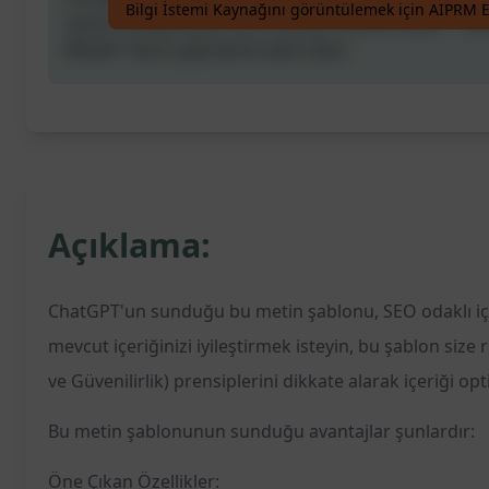
Bilgi İstemi Kaynağını görüntülemek için AIPRM E
içerik stratejisi planı için anahtar kelime listesi - "[
Misafir Yazısı yayınlama web sitesi.
Açıklama:
ChatGPT'un sunduğu bu metin şablonu, SEO odaklı içer
mevcut içeriğinizi iyileştirmek isteyin, bu şablon siz
ve Güvenilirlik) prensiplerini dikkate alarak içeriği op
Bu metin şablonunun sunduğu avantajlar şunlardır:
Öne Çıkan Özellikler: