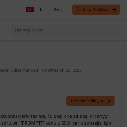
Giriş
Ücretsiz Yükleyin
çerir
/
Serhat Demirkan
March 25, 2023
Ücretsiz Yükleyin
yonlu içerik taslağı, 10 başlık ve alt başlık içeriyor.
an soru ve "[PROMPT]" konulu SEO içerik stratejisi için