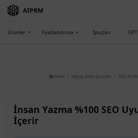
AIPRM
Ürünler
Fiyatlandırma
İpuçları
GPT'
Home
/
Yapay Zeka İpuçları
/
SEO Pro
İnsan Yazma %100 SEO Uyu
İçerir