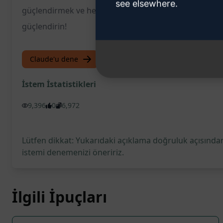
see elsewhere.
güçlendirmek ve hedef kitlenize daha etkili bir şekild
güçlendirin!
Claude'u dene
ChatGPT'yi deneyin
İstem İstatistikleri
9,396
0
6,972
Lütfen dikkat: Yukarıdaki açıklama doğruluk açısından
istemi denemenizi öneririz.
İlgili İpuçları