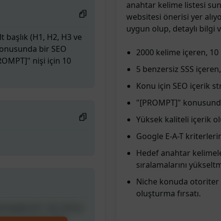
anahtar kelime listesi su
websitesi önerisi yer alı
uygun olup, detaylı bilgi
t başlık (H1, H2, H3 ve
 konusunda bir SEO
2000 kelime içeren, 10 b
PROMPT]" nişi için 10
5 benzersiz SSS içeren
Konu için SEO içerik str
"[PROMPT]" konusunda 
Yüksek kaliteli içerik
Google E-A-T kriterleri
Hedef anahtar kelimel
sıralamalarını yükselt
Niche konuda otoriter 
oluşturma fırsatı.
t başlık (H1, H2, H3 ve
 konusunda bir SEO