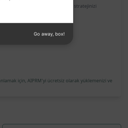
PT'te bu şablonu deneyerek içerik stratejinizi
Go away, box!
anlamak için, AIPRM'yi ücretsiz olarak yüklemenizi ve