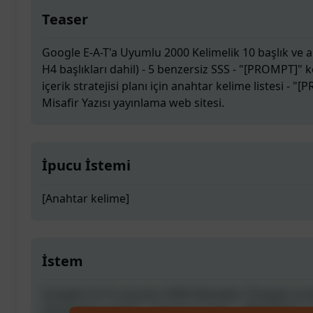
Teaser
Google E-A-T'a Uyumlu 2000 Kelimelik 10 başlık ve al
H4 başlıkları dahil) - 5 benzersiz SSS - "[PROMPT]"
içerik stratejisi planı için anahtar kelime listesi - "[
Misafir Yazısı yayınlama web sitesi.
İpucu İstemi
[Anahtar kelime]
İstem
Google E-A-T'a Uyumlu 2000 Kelimelik 10 başlık ve al
H4 başlıkları dahil) - 5 benzersiz SSS - "[PROMPT]"