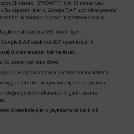
nuyor. Ek olarak, "[PROMPT]" için 10 konuk yazı
yor. Bu kapsamlı içerik, Google E-A-T optimizasyonuna
 ve rehberlik sunuyor. Hemen keşfetmeye başla!
aşlık ve alt başlıkla SEO odaklı içerik.
, Google E-A-T odaklı ve SEO uyumlu içerik.
atejisi planı anahtar kelime listesi.
10 konuk yazı web sitesi.
 oluşturarak arama motoru performansını artırma.
ne uygun, otoriter ve güvenilir içerik oluşturma.
eri doğru şekilde kullanarak organik arama
me.
web sitelerinde içerik yayınlama ve backlink