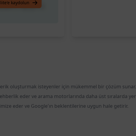
lite'e kaydolun
PROMPT]" nişi için 10
ik oluşturmak isteyenler için mükemmel bir çözüm sunar. İst
e rehberlik eder ve arama motorlarında daha üst sıralarda yer
timize eder ve Google'ın beklentilerine uygun hale getirir.