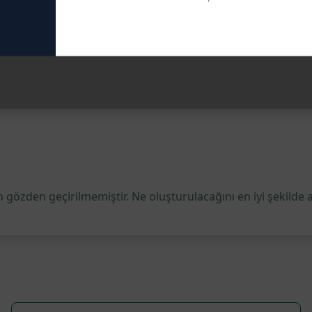
e ulaşmak için bu şablondan yararlanabilirsiniz. Şimdi ChatG
 gözden geçirilmemiştir. Ne oluşturulacağını en iyi şekilde 