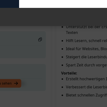
Bietet 100% qualitativ
Strukturiert den Inhal
ederung & FAQs
gestellten Fragen
Unterstützt bei der Er
Texten
Hilft Lesern, schnell 
Ideal für Websites, Bl
Steigert die Leserbin
Spart Zeit durch vorge
Vorteile:
Erstellt hochwertigen 
ederung & FAQs
u sehen
Verbessert die Leserb
Bietet schnellen Zugri