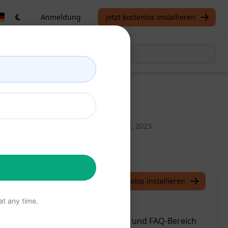
Anmeldung
Jetzt kostenlos installieren
 & FAQs
/
Moqeem Ahmed
March 17, 2023
Jetzt kostenlos installieren
t any time.
nhalte mit vollständigem Überblick und FAQ-Bereich