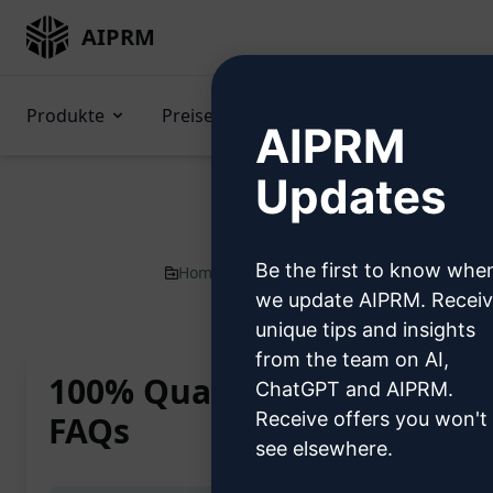
AIPRM
Produkte
Preise
Prompts
GPTs (en
AIPRM
Updates
Be the first to know whe
Home
/
AI Prompts für ChatGPT
/
SEO P
we update AIPRM. Recei
unique tips and insights
from the team on AI,
100% Qualitätsinhalt mit 
ChatGPT and AIPRM.
Receive offers you won't
FAQs
see elsewhere.