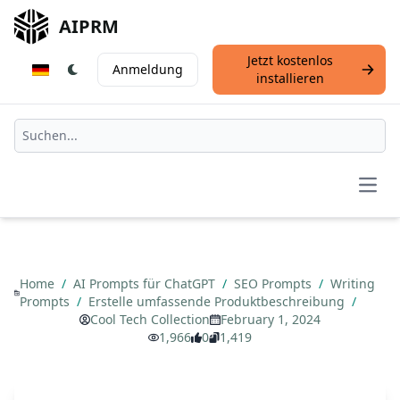
AIPRM
Jetzt kostenlos
Anmeldung
installieren
Open
Home
/
AI Prompts für ChatGPT
/
SEO Prompts
/
Writing
Prompts
/
Erstelle umfassende Produktbeschreibung
/
Cool Tech Collection
February 1, 2024
1,966
0
1,419