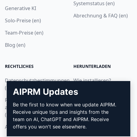
Systemstatus (en)
Generative KI
Abrechnung & FAQ (en)
Solo-Preise (en)
Team-Preise (en)
Blog (en)
RECHTLICHES
HERUNTERLADEN
Datenschutzbestimmungen
Wie installieren?
(en)
AIPRM Updates
Google Chrome
Richtlinien zur
Microsoft Edge
Be the first to know when we update AIPRM.
akzeptablen Nutzung
Receive unique tips and insights from the
(en)
team on AI, ChatGPT and AIPRM. Receive
AGB (en)
offers you won't see elsewhere.