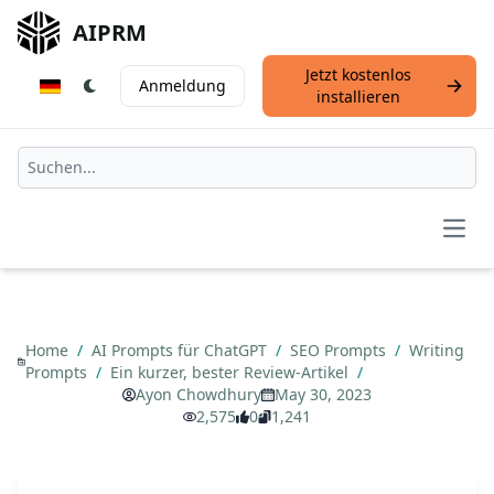
AIPRM
Jetzt kostenlos
Anmeldung
installieren
Open
Home
/
AI Prompts für ChatGPT
/
SEO Prompts
/
Writing
Prompts
/
Ein kurzer, bester Review-Artikel
/
Ayon Chowdhury
May 30, 2023
2,575
0
1,241