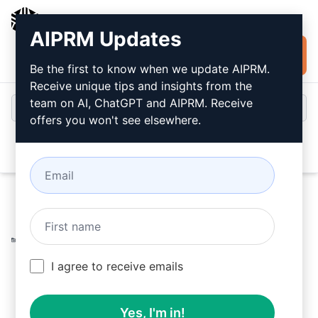
AIPRM
AIPRM Updates
Jetzt kostenlos
Anmeldung
installieren
Be the first to know when we update AIPRM.
Receive unique tips and insights from the
team on AI, ChatGPT and AIPRM. Receive
offers you won't see elsewhere.
Open
Home
/
AI Prompts für ChatGPT
/
SEO Prompts
/
Marketing Prompts
/
Meta-Beschreibung für bestehende
Website
/
I agree to receive emails
Nadine Ebert
February 20, 2023
753
0
552
Yes, I'm in!