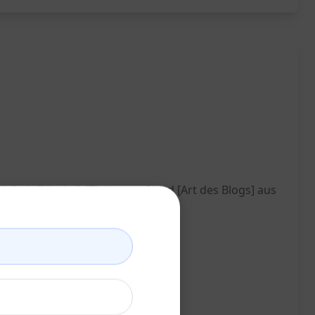
nfach [Nische], [Zielgruppe] und [Art des Blogs] aus