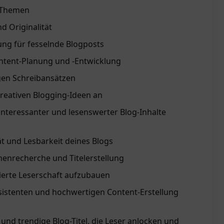
g-Themen
nd Originalität
dung für fesselnde Blogposts
ontent-Planung und -Entwicklung
igen Schreibansätzen
kreativen Blogging-Ideen an
 interessanter und lesenswerter Blog-Inhalte
tät und Lesbarkeit deines Blogs
menrecherche und Titelerstellung
gierte Leserschaft aufzubauen
nsistenten und hochwertigen Content-Erstellung
 und trendige Blog-Titel, die Leser anlocken und