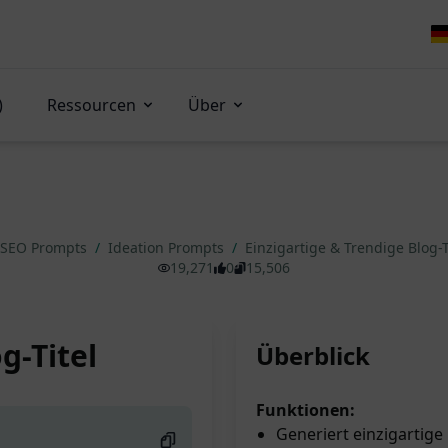
)
Ressourcen
Über
SEO Prompts
/
Ideation Prompts
/
Einzigartige & Trendige Blog-T
19,271
0
15,506
g-Titel
Überblick
Funktionen:
Generiert einzigartige 