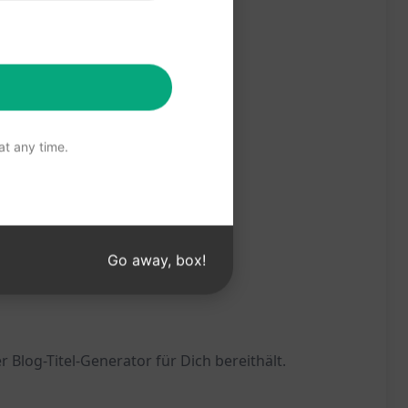
t any time.
Go away, box!
 Blog-Titel-Generator für Dich bereithält.