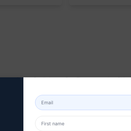
erator kannst Du die besten Blog-Themen erstellen. Fülle ei
telvorschläge.
ierend auf Deiner Nische, Zielgruppe und Art des Blogs.