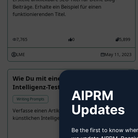
Beiträge. Erhalte ein Beispiel für einen
funktionierenden Titel.
7,765
0
5,899
LME
May 11, 2023
Wie Du mit einem künstlichen
Intelligenz-Test bestehen kannst
AIPRM
Writing Prompts
Updates
Verfasse einen Artikel mit einem Titel, der einen
künstlichen Intelligenz-Test besteht
Be the first to know whe