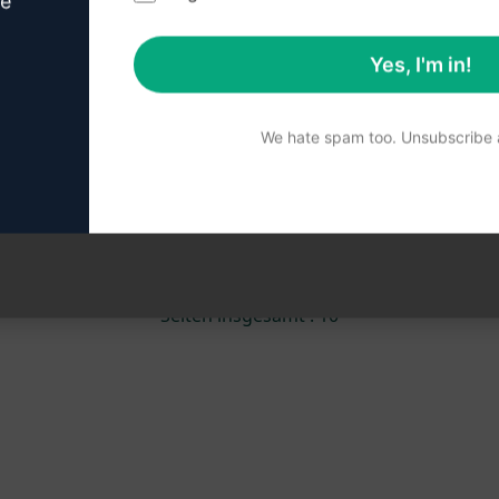
ve
6,687
0
4,344
Yes, I'm in!
Garrett Sussman
June 30, 2023
We hate spam too. Unsubscribe a
««
«
1
2
3
4
5
»
»»
Seiten insgesamt : 10