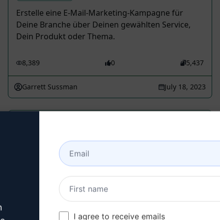
Erstelle eine E-Mail-Marketing-Kampagne für
Deine Branche über Deinen gewählten Service,
Dein Produkt oder Thema.
8,389
0
5,437
Garrett Sussman
July 18, 2023
Verfasse 30 Facebook-Beiträge für
kleine Unternehmen
Writing Prompts
Erstelle eine Vielzahl von Beiträgen für Dein
Unternehmen, die Informationen über Deinen
Standort, Deine Dienstleistungen und Deine
n
Branche enthalten.
I agree to receive emails