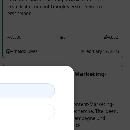
Erstelle ihn, um auf Googles erster Seite zu
erscheinen.
7,586
0
4,852
Arnaldo Alves
February 19, 2023
Gesamte Blog-Content-Marketing-
Strategie in 1 Klick!
Writing Prompts
Erstelle eine komplette Blog-Content-Marketing-
Strategie inklusive Keyword-Recherche, Titelideen,
Blog-Post-Gliederung, E-Mail-Kampagne und
Social-Media-Kampagne in 1 Klick