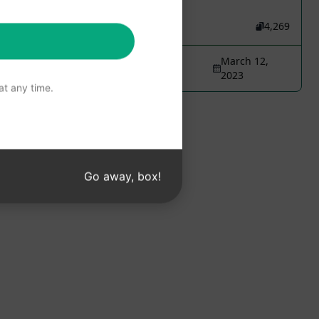
6,754
0
4,269
Sasha Lassey - Everyday She's
March 12,
Sparkling
2023
t any time.
Go away, box!