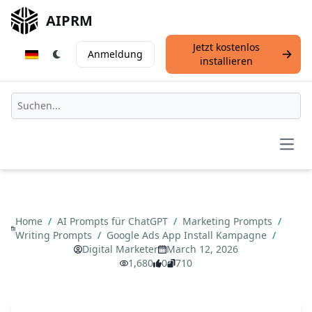
AIPRM
Jetzt kostenlos
Anmeldung
installieren
Open
Home
/
AI Prompts für ChatGPT
/
Marketing Prompts
/
Writing Prompts
/
Google Ads App Install Kampagne
/
Digital Marketer
March 12, 2026
1,680
0
710