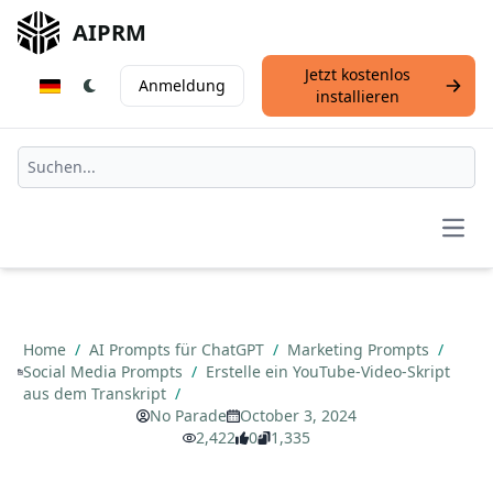
AIPRM
Jetzt kostenlos
Anmeldung
installieren
Open
Home
/
AI Prompts für ChatGPT
/
Marketing Prompts
/
Social Media Prompts
/
Erstelle ein YouTube-Video-Skript
aus dem Transkript
/
No Parade
October 3, 2024
2,422
0
1,335