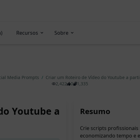
n)
Recursos
Sobre
cial Media Prompts
/
Criar um Roteiro de Vídeo do Youtube a part
2,422
0
1,335
 do Youtube a
Resumo
Crie scripts profissionai
economizando tempo e es