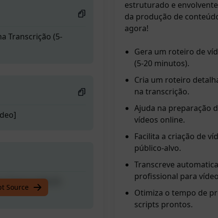
estruturado e envolvente
da produção de conteúdo
agora!
a Transcrição (5-
Gera um roteiro de víd
(5-20 minutos).
Cria um roteiro detal
na transcrição.
Ajuda na preparação d
ídeo]
vídeos online.
Facilita a criação de 
público-alvo.
Transcreve automatic
profissional para víde
a Transcrição (5-
pt Source
Otimiza o tempo de pr
scripts prontos.