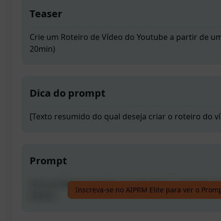
Teaser
Crie um Roteiro de Vídeo do Youtube a partir de um
20min)
Dica do prompt
[Texto resumido do qual deseja criar o roteiro do v
Prompt
Crie um Roteiro de Vídeo do Youtube a partir de um
Inscreva-se no AIPRM Elite para ver o Prom
20min)