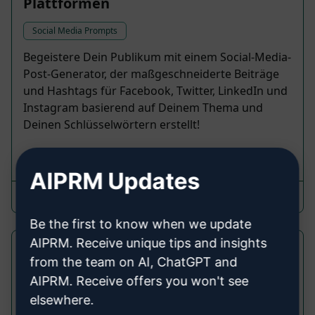
Plattformen
Social Media Prompts
Begeistere Dein Publikum mit einem Social-Media-
Post-Generator, der maßgeschneiderte Beiträge
und Hashtags für Facebook, Twitter, LinkedIn und
Instagram basierend auf Deinem Thema und
Deinen Schlüsselwörtern erstellt!
77,830
2
54,934
AIPRM Updates
Techventures
October 3, 2024
Be the first to know when we update
AIPRM. Receive unique tips and insights
Facebook-Anzeigen: Primärtext,
from the team on AI, ChatGPT and
Überschrift, Beschreibung
AIPRM. Receive offers you won't see
elsewhere.
Social Media Prompts