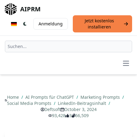
AIPRM
Jetzt kostenlos
Anmeldung
installieren
Open
Home
/
AI Prompts für ChatGPT
/
Marketing Prompts
/
Social Media Prompts
/
LinkedIn-Beitragsinhalt
/
Deftsoft
October 3, 2024
93,428
3
66,509